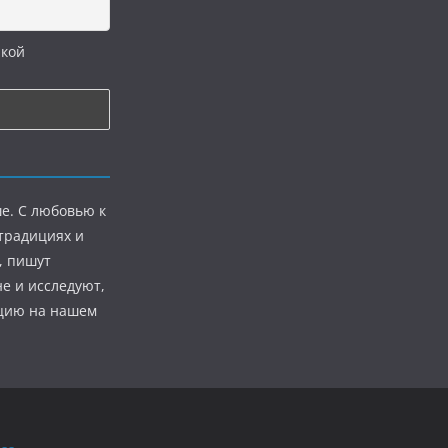
икой
е. С любовью к
 традициях и
, пишут
е и исследуют,
ацию на нашем