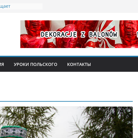
ащает
 бесплатное жилье
беженцев из
ых «эмеритуры»:
ионерка
 77 лет
ты мусора:
ладателей Karty
ИЯ
УРОКИ ПОЛЬСКОГО
КОНТАКТЫ
абочая неделя в
 2026 года: кого
 ярмарка в замке
и, кулинарное
со Святым