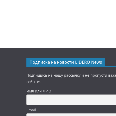
Подписка на новости LIDERO News
Подпишись на нашу рассылку и не пропусти важ
события!
Имя или ФИО
Email