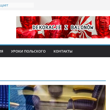
ащает
 бесплатное жилье
беженцев из
ых «эмеритуры»:
ионерка
 77 лет
ты мусора:
ладателей Karty
ИЯ
УРОКИ ПОЛЬСКОГО
КОНТАКТЫ
абочая неделя в
 2026 года: кого
 ярмарка в замке
и, кулинарное
со Святым