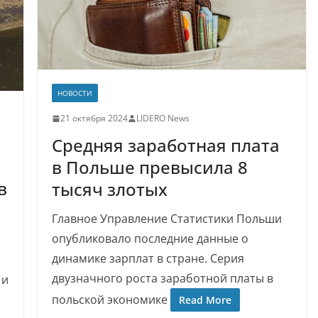
НОВОСТИ
21 октября 2024
LIDERO News
Средняя заработная плата
в Польше превысила 8
в
тысяч злотых
Главное Управление Статистики Польши
опубликовало последние данные о
динамике зарплат в стране. Серия
двузначного роста заработной платы в
 и
польской экономике
а
Read More