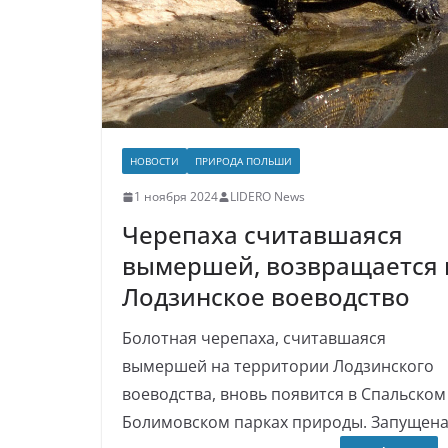
НОВОСТИ
ПРИРОДА ПОЛЬШИ
1 ноября 2024
LIDERO News
Черепаха считавшаяся
вымершей, возвращается 
Лодзинское воеводство
Болотная черепаха, считавшаяся
вымершей на территории Лодзинского
воеводства, вновь появится в Спальском
Болимовском парках природы. Запущен