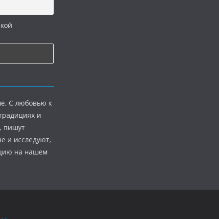
икой
е. С любовью к
 традициях и
, пишут
е и исследуют,
ацию на нашем