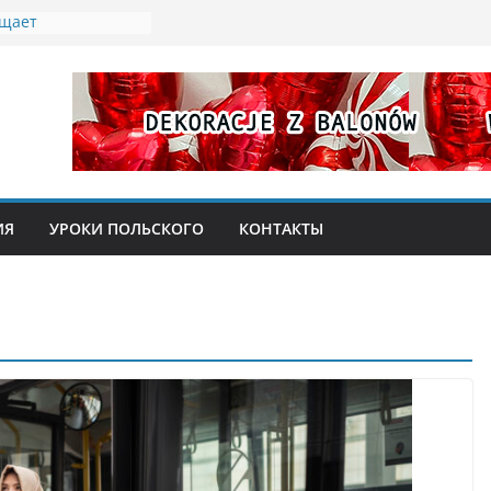
ащает
 бесплатное жилье
беженцев из
ых «эмеритуры»:
ионерка
 77 лет
ты мусора:
ладателей Karty
ИЯ
УРОКИ ПОЛЬСКОГО
КОНТАКТЫ
абочая неделя в
 2026 года: кого
 ярмарка в замке
и, кулинарное
со Святым