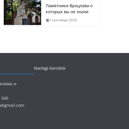
Памятники Вроцлава о
которых вы не знали
1 сентября 2020
Noclegi Karsibór
екламы и
9 545
ro@gmail.com