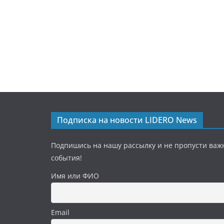
Подписка на новости LIDERO News
Подпишись на нашу рассылку и не пропусти важ
события!
Имя или ФИО
Email