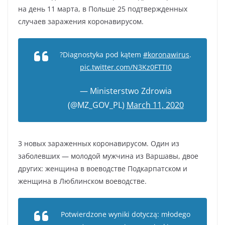
на день 11 марта, в Польше 25 подтвержденных
случаев заражения коронавирусом.
?Diagnostyka pod kątem
#koronawirus
.
pic.twitter.com/N3Kz0FTTI0
— Ministerstwo Zdrowia
(@MZ_GOV_PL)
March 11, 2020
3 новых зараженных коронавирусом. Один из
заболевших — молодой мужчина из Варшавы, двое
других: женщина в воеводстве Подкарпатском и
женщина в Люблинском воеводстве.
Potwierdzone wyniki dotyczą: młodego