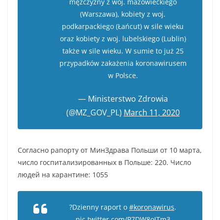
mężczyzny z woj. mazowieckiego
(Warszawa), kobiety z woj.
podkarpackiego (Łańcut) w sile wieku
oraz kobiety z woj. lubelskiego (Lublin)
także w sile wieku. W sumie to już 25
przypadków zakażenia koronawirusem
w Polsce.
— Ministerstwo Zdrowia
(@MZ_GOV_PL)
March 11, 2020
Согласно рапорту от МинЗдрава Польши от 10 марта,
число госпитализированных в Польше: 220. Число
людей на карантине: 1055
?Dzienny raport o
#koronawirus
.
pic.twitter.com/P7DW8oITm3