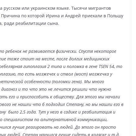
а русском или украинском языке. Тысячи мигрантов
. Причина по которой Ирина и Андрей приехали в Польшу
а, ради реабилитации сына.
о ребенок не развивается физически. Спустя некоторое
ие тоже стоит на месте, после долгих медицинских
ебелярная гипоплазия 2 типа и поломка в гене TSEN 54, то
плазию, то есть мозжечек и ствол (мост) мозжечка у
нетической особенности (поломки гена). Мы много
в диагноз и то что это не лечится решили что нужно
ать его и приспособить к обществу. Для этого мы начали
ового не нашли что б подходил Степану, но мы нашли его в
ну было 2,5 года. Тут у него в садике и реабилитация и
 со специалистом по альтернативной коммуникации,
учился лучше реагировать на людей. До этого он просто
ых людей. Степан научился лучше сидеть в коляске и т.д.