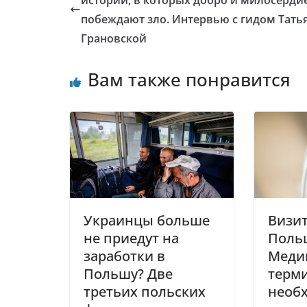
истории, в которых добро и милосерди
побеждают зло. Интервью с гидом Тать
Грановской
Вам также понравится
Украинцы больше
Визит
не приедут на
Поль
заработки в
Меди
Польшу? Две
терм
третьих польских
необх