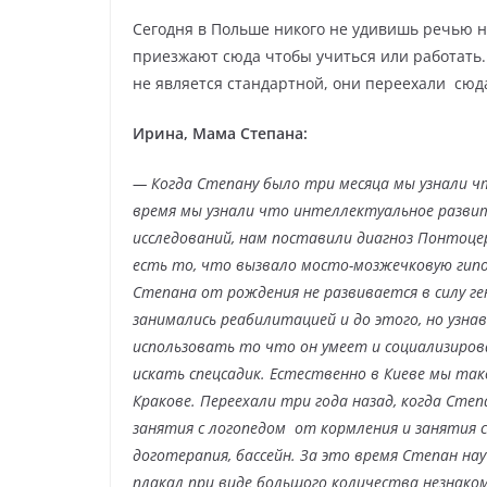
Сегодня в Польше никого не удивишь речью н
приезжают сюда чтобы учиться или работать
не является стандартной, они переехали сюд
Ирина, Мама Степана:
— Когда Степану было три месяца мы узнали чт
время мы узнали что интеллектуальное развит
исследований, нам поставили диагноз Понтоцер
есть то, что вызвало мосто-мозжечковую гипо
Степана от рождения не развивается в силу ге
занимались реабилитацией и до этого, но узна
использовать то что он умеет и социализиров
искать спецсадик. Естественно в Киеве мы так
Кракове. Переехали три года назад, когда Степа
занятия с логопедом от кормления и занятия
доготерапия, бассейн. За это время Степан на
плакал при виде большого количества незнаком