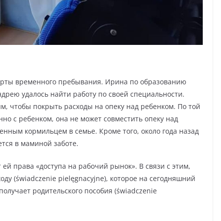
арты временного пребывания. Ирина по образованию
ндрею удалось найти работу по своей специальности.
ым, чтобы покрыть расходы на опеку над ребенком. По той
но с ребенком, она не может совместить опеку над
енным кормильцем в семье. Кроме того, около года назад
ется в маминой заботе.
й права «доступа на рабочий рынок». В связи с этим,
ду (świadczenie pielęgnacyjne), которое на сегодняшний
получает родительского пособия (świadczenie