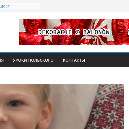
ащает
 бесплатное жилье
беженцев из
ых «эмеритуры»:
ионерка
 77 лет
ты мусора:
ладателей Karty
ИЯ
УРОКИ ПОЛЬСКОГО
КОНТАКТЫ
абочая неделя в
 2026 года: кого
 ярмарка в замке
и, кулинарное
со Святым