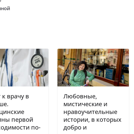
е
яной
 к врачу в
Любовные,
ше.
мистические и
цинские
нравоучительные
ины первой
истории, в которых
одимости по-
добро и