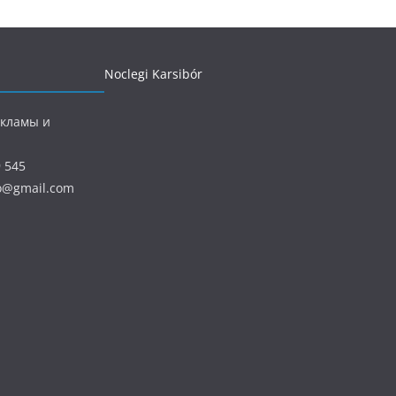
Noclegi Karsibór
екламы и
9 545
ro@gmail.com