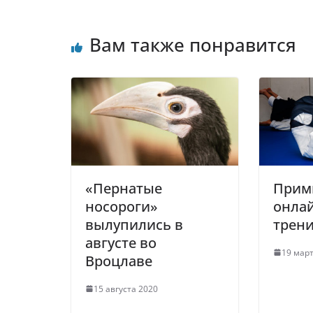
Вам также понравится
«Пернатые
Прими
носороги»
онла
вылупились в
трен
августе во
19 мар
Вроцлаве
15 августа 2020