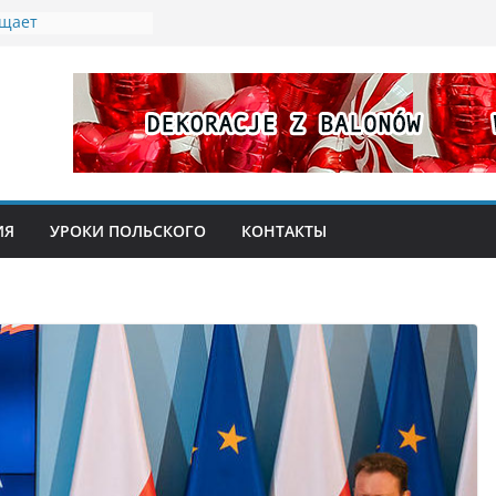
ащает
 бесплатное жилье
беженцев из
ых «эмеритуры»:
ионерка
 77 лет
ты мусора:
ладателей Karty
ИЯ
УРОКИ ПОЛЬСКОГО
КОНТАКТЫ
абочая неделя в
 2026 года: кого
 ярмарка в замке
и, кулинарное
со Святым