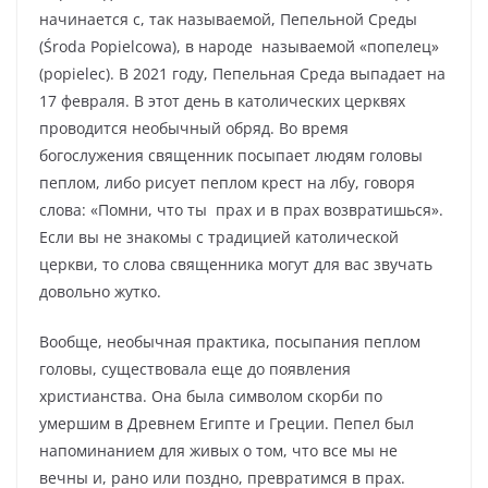
начинается с, так называемой, Пепельной Среды
(Środa Popielcowa), в народе называемой «попелец»
(popielec). В 2021 году, Пепельная Среда выпадает на
17 февраля. В этот день в католических церквях
проводится необычный обряд. Во время
богослужения священник посыпает людям головы
пеплом, либо рисует пеплом крест на лбу, говоря
слова: «Помни, что ты прах и в прах возвратишься».
Если вы не знакомы с традицией католической
церкви, то слова священника могут для вас звучать
довольно жутко.
Вообще, необычная практика, посыпания пеплом
головы, существовала еще до появления
христианства. Она была символом скорби по
умершим в Древнем Египте и Греции. Пепел был
напоминанием для живых о том, что все мы не
вечны и, рано или поздно, превратимся в прах.